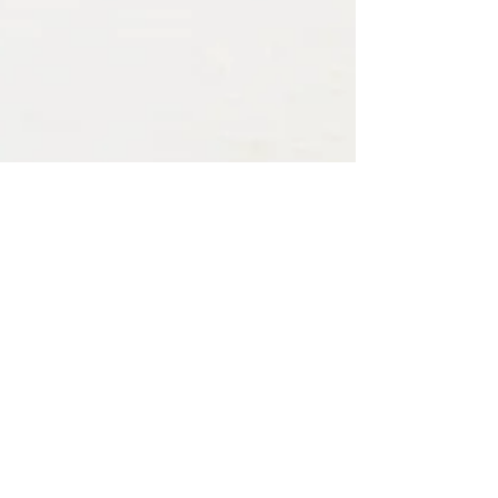
Dulce Ribeiro
(Nem tão) simples assim
Levantar da cama, vagarosamente. Um pé no chão,
depois o outro. Precisa concentração. Três vezes por
semana como um teste sem esforço....